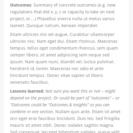
Outcomes
: Summary of concrete outcomes (e.g. new
regulations that did x, y, z or capacity to take on next
project, or….) Phasellus viverra nulla ut metus varius
laoreet. Quisque rutrum. Aenean imperdiet.
Etiam ultricies nisi vel augue. Curabitur ullamcorper
ultricies nisi. Nam eget dui. Etiam rhoncus. Maecenas
tempus, tellus eget condimentum rhoncus, sem quam
semper libero, sit amet adipiscing sem neque sed
ipsum. Nam quam nunc, blandit vel, luctus pulvinar,
hendrerit id, lorem. Maecenas nec odio et ante
tincidunt tempus. Donec vitae sapien ut libero
venenatis faucibus.
Lessons learned:
Not sure you want this or not – might
depend on the project. Or could be part of “outcomes” – or
“Outcomes could be “Outcomes & Insights” so you can
combine in one section.
Nullam quis ante. Etiam sit amet
orci eget eros faucibus tincidunt. Duis leo. Sed fringilla
mauris sit amet nibh. Donec sodales sagittis magna.
Sed consequat, leo eget bibendum sodales, augue velit