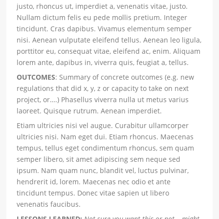
justo, rhoncus ut, imperdiet a, venenatis vitae, justo.
Nullam dictum felis eu pede mollis pretium. Integer
tincidunt. Cras dapibus. Vivamus elementum semper
nisi. Aenean vulputate eleifend tellus. Aenean leo ligula,
porttitor eu, consequat vitae, eleifend ac, enim. Aliquam
lorem ante, dapibus in, viverra quis, feugiat a, tellus.
OUTCOMES
: Summary of concrete outcomes (e.g. new
regulations that did x, y, z or capacity to take on next
project, or….) Phasellus viverra nulla ut metus varius
laoreet. Quisque rutrum. Aenean imperdiet.
Etiam ultricies nisi vel augue. Curabitur ullamcorper
ultricies nisi. Nam eget dui. Etiam rhoncus. Maecenas
tempus, tellus eget condimentum rhoncus, sem quam
semper libero, sit amet adipiscing sem neque sed
ipsum. Nam quam nunc, blandit vel, luctus pulvinar,
hendrerit id, lorem. Maecenas nec odio et ante
tincidunt tempus. Donec vitae sapien ut libero
venenatis faucibus.
LESSONS LEARNED:
Not sure you want this or not – might