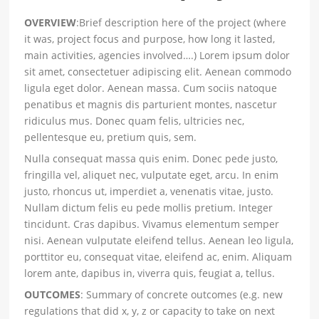
OVERVIEW
:Brief description here of the project (where
it was, project focus and purpose, how long it lasted,
main activities, agencies involved….) Lorem ipsum dolor
sit amet, consectetuer adipiscing elit. Aenean commodo
ligula eget dolor. Aenean massa. Cum sociis natoque
penatibus et magnis dis parturient montes, nascetur
ridiculus mus. Donec quam felis, ultricies nec,
pellentesque eu, pretium quis, sem.
Nulla consequat massa quis enim. Donec pede justo,
fringilla vel, aliquet nec, vulputate eget, arcu. In enim
justo, rhoncus ut, imperdiet a, venenatis vitae, justo.
Nullam dictum felis eu pede mollis pretium. Integer
tincidunt. Cras dapibus. Vivamus elementum semper
nisi. Aenean vulputate eleifend tellus. Aenean leo ligula,
porttitor eu, consequat vitae, eleifend ac, enim. Aliquam
lorem ante, dapibus in, viverra quis, feugiat a, tellus.
OUTCOMES
: Summary of concrete outcomes (e.g. new
regulations that did x, y, z or capacity to take on next