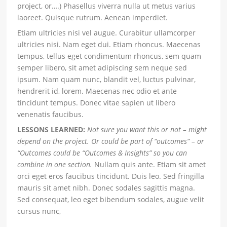
project, or….) Phasellus viverra nulla ut metus varius
laoreet. Quisque rutrum. Aenean imperdiet.
Etiam ultricies nisi vel augue. Curabitur ullamcorper
ultricies nisi. Nam eget dui. Etiam rhoncus. Maecenas
tempus, tellus eget condimentum rhoncus, sem quam
semper libero, sit amet adipiscing sem neque sed
ipsum. Nam quam nunc, blandit vel, luctus pulvinar,
hendrerit id, lorem. Maecenas nec odio et ante
tincidunt tempus. Donec vitae sapien ut libero
venenatis faucibus.
LESSONS LEARNED:
Not sure you want this or not – might
depend on the project. Or could be part of “outcomes” – or
“Outcomes could be “Outcomes & Insights” so you can
combine in one section.
Nullam quis ante. Etiam sit amet
orci eget eros faucibus tincidunt. Duis leo. Sed fringilla
mauris sit amet nibh. Donec sodales sagittis magna.
Sed consequat, leo eget bibendum sodales, augue velit
cursus nunc,